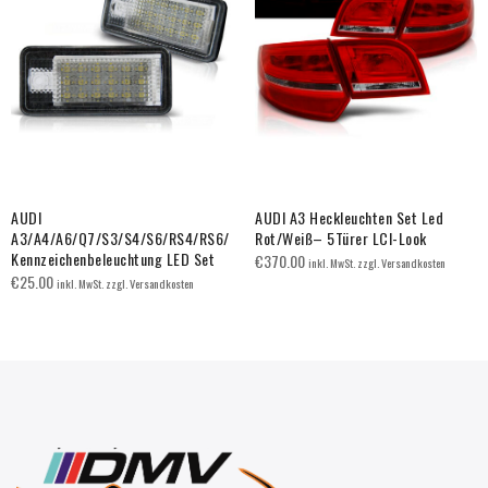
AUDI
AUDI A3 Heckleuchten Set Led
A3/A4/A6/Q7/S3/S4/S6/RS4/RS6/
Rot/Weiß– 5Türer LCI-Look
Kennzeichenbeleuchtung LED Set
€
370.00
inkl. MwSt. zzgl. Versandkosten
€
25.00
inkl. MwSt. zzgl. Versandkosten