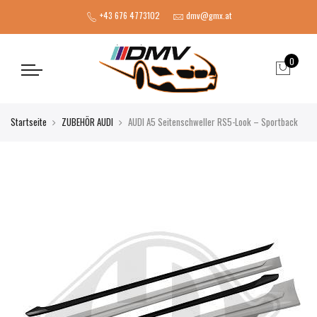
+43 676 4773102
dmv@gmx.at
0
Startseite
ZUBEHÖR AUDI
AUDI A5 Seitenschweller RS5-Look – Sportback