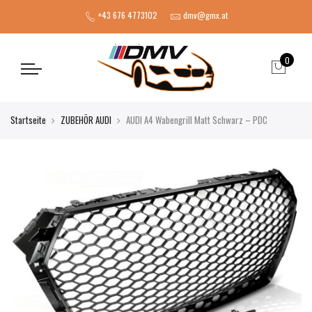
+43 676 4773102
dmv@gmx.at
0
Startseite
ZUBEHÖR AUDI
AUDI A4 Wabengrill Matt Schwarz – PDC