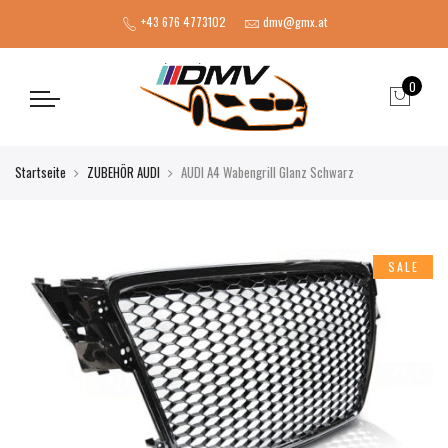
+43 676 4773102
dmv@gmx.at
0
Startseite
ZUBEHÖR AUDI
AUDI A4 Wabengrill Glanz Schwarz
SALE