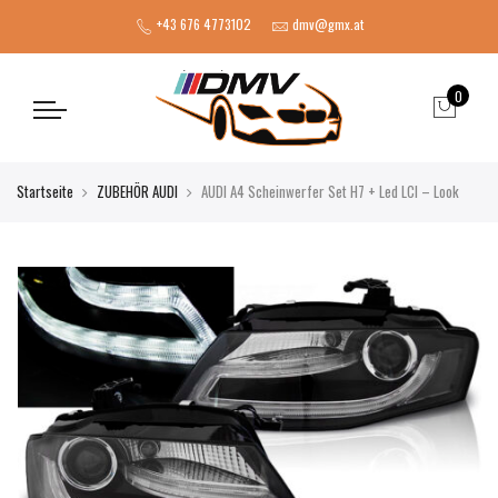
+43 676 4773102
dmv@gmx.at
0
Startseite
ZUBEHÖR AUDI
AUDI A4 Scheinwerfer Set H7 + Led LCI – Look