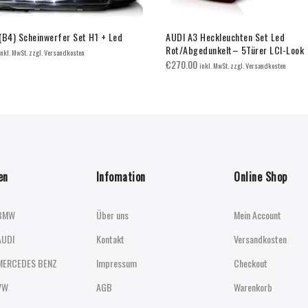
(B4) Scheinwerfer Set H1 + Led
AUDI A3 Heckleuchten Set Led
Rot/Abgedunkelt– 5Türer LCI-Look
inkl. MwSt. zzgl. Versandkosten
€
270.00
inkl. MwSt. zzgl. Versandkosten
en
Infomation
Online Shop
BMW
Über uns
Mein Account
AUDI
Kontakt
Versandkosten
MERCEDES BENZ
Impressum
Checkout
VW
AGB
Warenkorb