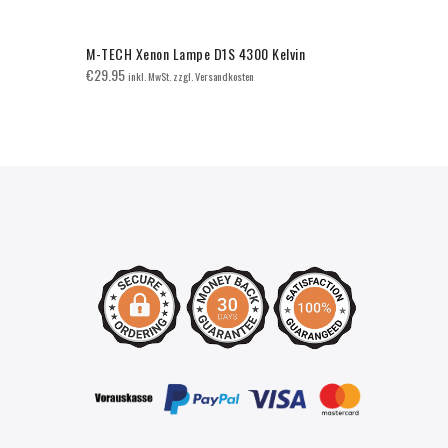
M-TECH Xenon Lampe D1S 4300 Kelvin
AUDI A4 Dif
Limo/Avant
€
29.95
inkl. MwSt. zzgl. Versandkosten
€
270.00
inkl