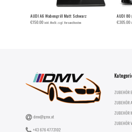
UCHTEN
AUDI A6 Wabengrill Matt Schwarz
AUDI 80 
€
150.00
€
305.00
inkl. MwSt. zzgl. Versandkosten
Kategori
ZUBEHÖR 
ZUBEHÖR 
ZUBEHÖR 
dmv@gmx.at
ZUBEHÖR 
+43 676 4773102