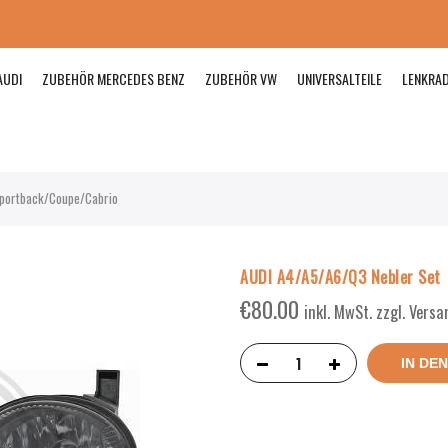
AUDI
ZUBEHÖR MERCEDES BENZ
ZUBEHÖR VW
UNIVERSALTEILE
LENKRA
Sportback/Coupe/Cabrio
AUDI A4/A5/A6/Q3 Nebler Set 
€
80.00
inkl. MwSt. zzgl. Vers
IN DE