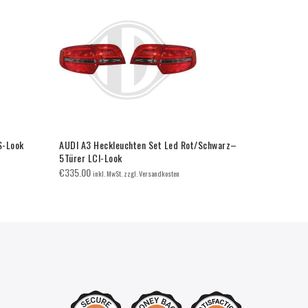
S-Look
AUDI A3 Heckleuchten Set Led Rot/Schwarz–
AUDI 1 (X8)
5Türer LCI-Look
€
40.00
inkl. 
€
335.00
inkl. MwSt. zzgl. Versandkosten