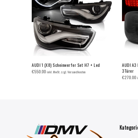
 + Led
AUDI 1 (X8) Scheinwerfer Set H7 + Led
AUDI A3 
3Türer
€
550.00
inkl. MwSt. zzgl. Versandkosten
€
270.00
Kategori