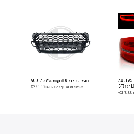
warz
AUDI A5 Wabengrill Glanz Schwarz
AUDI A3 
5Türer L
€
280.00
inkl. MwSt. zzgl. Versandkosten
€
370.00