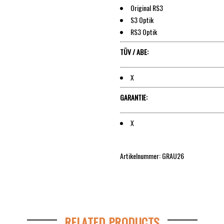
Original RS3
S3 Optik
RS3 Optik
TÜV / ABE:
X
GARANTIE:
X
Artikelnummer: GRAU26
RELATED PRODUCTS