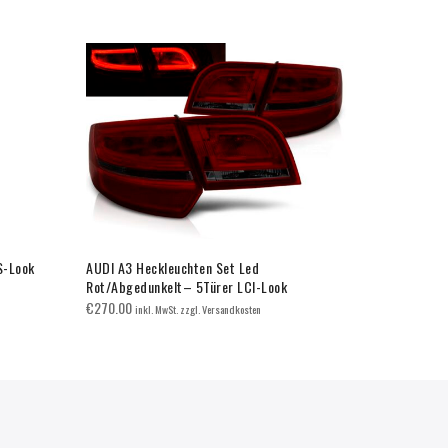
S-Look
AUDI A3 Heckleuchten Set Led
AUDI A3 Neb
Rot/Abgedunkelt– 5Türer LCI-Look
Stoßstange
€
270.00
€
120.00
inkl. MwSt. zzgl. Versandkosten
inkl.