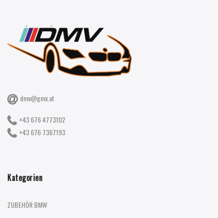
dmv@gmx.at
+43 676 4773102
+43 676 7367193
Kategorien
ZUBEHÖR BMW