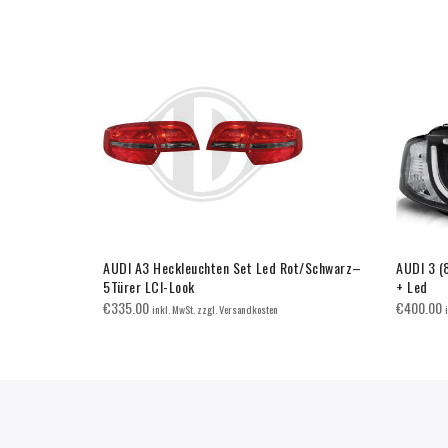
z
AUDI A3 Heckleuchten Set Led Rot/Schwarz–
AUDI 3 (
5Türer LCI-Look
+ Led
€
335.00
€
400.00
inkl. MwSt. zzgl. Versandkosten