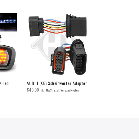
+ Led
AUDI 1 (X8) Scheinwerfer Adapter
AUDI 3 (8P)
€
40.00
€
280.00
inkl. MwSt. zzgl. Versandkosten
inkl