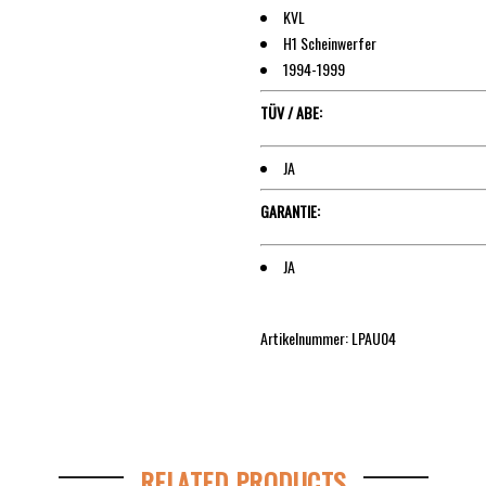
KVL
H1 Scheinwerfer
1994-1999
TÜV / ABE:
JA
GARANTIE:
JA
Artikelnummer: LPAU04
RELATED PRODUCTS