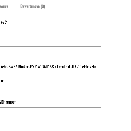
zeuge
Bewertungen (0)
t H7
licht-5W5/ Blinker-PY21W BAU15S / Fernlicht-H7 / Elektrische
ehr
 Glühlampen