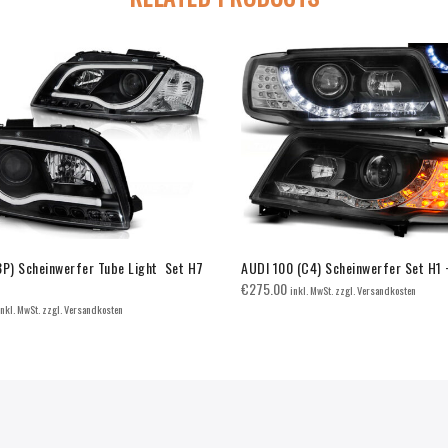
8P) Scheinwerfer Tube Light Set H7
AUDI 100 (C4) Scheinwerfer Set H1 
€
275.00
inkl. MwSt. zzgl. Versandkosten
inkl. MwSt. zzgl. Versandkosten