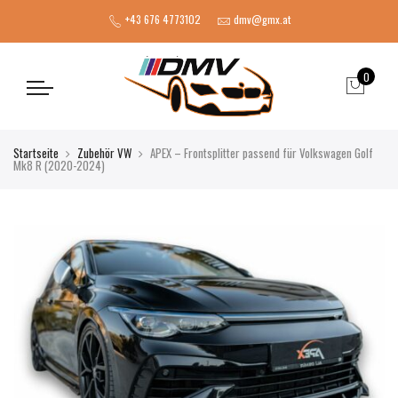
+43 676 4773102
dmv@gmx.at
0
Startseite
Zubehör VW
APEX – Frontsplitter passend für Volkswagen Golf
Mk8 R (2020-2024)