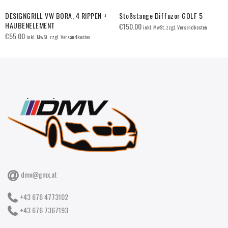
DESIGNGRILL VW BORA, 4 RIPPEN +
Stoßstange Diffuzor GOLF 5
HAUBENELEMENT
€
150.00
inkl. MwSt. zzgl. Versandkosten
€
55.00
inkl. MwSt. zzgl. Versandkosten
dmv@gmx.at
+43 676 4773102
+43 676 7367193