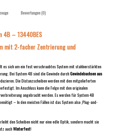
zeuge
Bewertungen (0)
em 4B – 13440BES
m mit 2-facher Zentrierung und
t es sich um ein fest verschraubtes System mit stahlverstärkten
rung. Bei System 4B sind die Gewinde durch
Gewindebuchsen aus
eduzieren. Die Distanzscheiben werden mit den mitgelieferten
festigt. Im Anschluss kann die Felge mit den originalen
rverbreiterung angebracht werden. Es werden für System 4B
enötigt – In den meisten Fällen ist das System also ‚Plug-and-
erleiht den Scheiben nicht nur eine edle Optik, sondern macht sie
utz auch
Winterfest
!