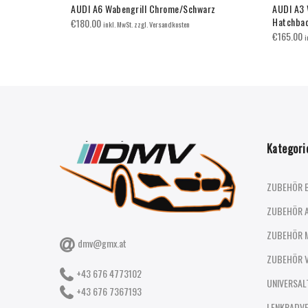
 + Led
AUDI A6 Wabengrill Chrome/Schwarz
AUDI A3 
Hatchbac
€
180.00
inkl. MwSt. zzgl. Versandkosten
€
165.00
i
Kategori
ZUBEHÖR 
ZUBEHÖR 
ZUBEHÖR 
dmv@gmx.at
ZUBEHÖR 
+43 676 4773102
UNIVERSAL
+43 676 7367193
LENKRADV