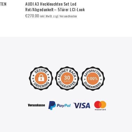
HTEN
AUDI A3 Heckleuchten Set Led
M-TECH Xen
Rot/Abgedunkelt– 5Türer LCI-Look
€
29.95
inkl. 
€
270.00
inkl. MwSt. zzgl. Versandkosten