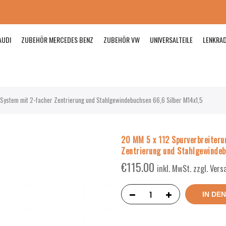
AUDI
ZUBEHÖR MERCEDES BENZ
ZUBEHÖR VW
UNIVERSALTEILE
LENKRA
 System mit 2-facher Zentrierung und Stahlgewindebuchsen 66,6 Silber M14x1,5
20 MM 5 x 112 Spurverbreiteru
Zentrierung und Stahlgewindeb
€
115.00
inkl. MwSt. zzgl. Ver
IN DE