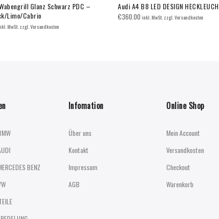
Wabengrill Glanz Schwarz PDC –
Audi A4 B8 LED DESIGN HECKLEUC
k/Limo/Cabrio
€
360.00
inkl. MwSt. zzgl. Versandkosten
nkl. MwSt. zzgl. Versandkosten
en
Infomation
Online Shop
BMW
Über uns
Mein Account
AUDI
Kontakt
Versandkosten
MERCEDES BENZ
Impressum
Checkout
VW
AGB
Warenkorb
TEILE
EREDELUNG