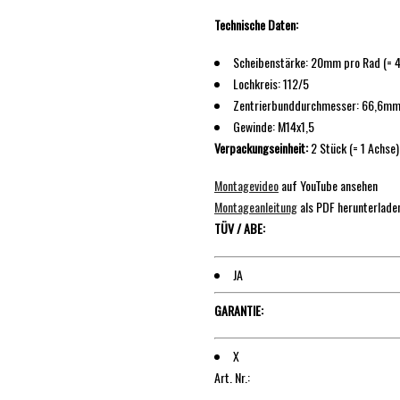
Technische Daten:
Scheibenstärke: 20mm pro Rad (= 
Lochkreis: 112/5
Zentrierbunddurchmesser: 66,6m
Gewinde: M14x1,5
Verpackungseinheit:
2 Stück (= 1 Achse)
Montagevideo
auf YouTube ansehen
Montageanleitung
als PDF herunterlade
TÜV / ABE:
JA
GARANTIE:
X
Art. Nr.: