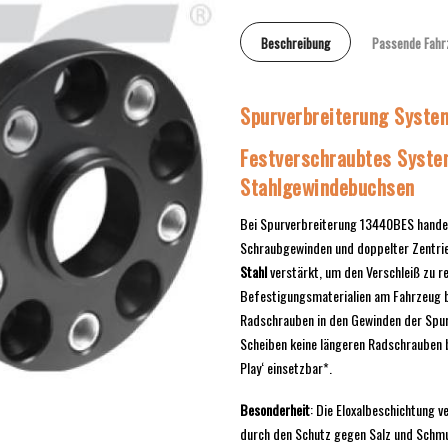
Beschreibung
Passende Fahr
Spurverbreiterung Syst
Festverschraubtes Syste
Stahlgewindebuchsen
Bei Spurverbreiterung 13440BES handel
Schraubgewinden und doppelter Zentrie
Stahl
verstärkt, um den Verschleiß zu r
Befestigungsmaterialien am Fahrzeug be
Radschrauben in den Gewinden der Spu
Scheiben keine längeren Radschrauben b
Play‘ einsetzbar*.
Besonderheit
: Die Eloxalbeschichtung v
durch den Schutz gegen Salz und Schm