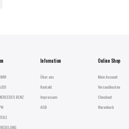
en
Infomation
Online Shop
BMW
Über uns
Mein Account
AUDI
Kontakt
Versandkosten
MERCEDES BENZ
Impressum
Checkout
VW
AGB
Warenkorb
TEILE
EREDELUNG