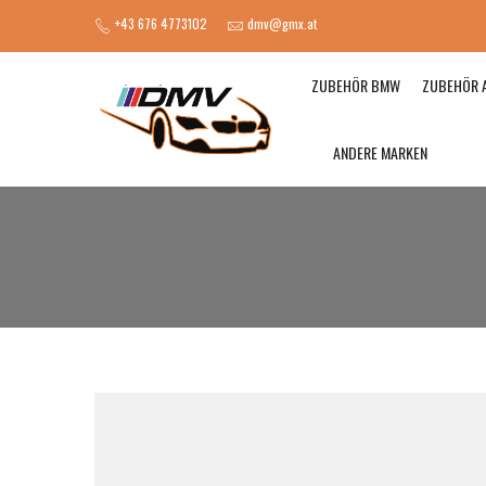
+43 676 4773102
dmv@gmx.at
ZUBEHÖR BMW
ZUBEHÖR 
ANDERE MARKEN