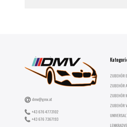
Kategori
ZUBEHÖR 
ZUBEHÖR 
ZUBEHÖR 
dmv@gmx.at
ZUBEHÖR 
+43 676 4773102
UNIVERSAL
+43 676 7367193
LENKRADV