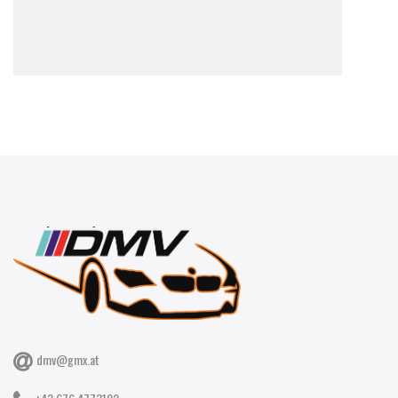
dmv@gmx.at