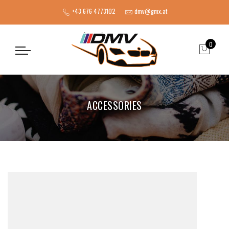
+43 676 4773102
dmv@gmx.at
0
ACCESSORIES