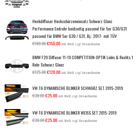
Heckdiffusor Heckschürzeneinsatz Schwarz Glanz
Performance Endrohr beidseitig passend für 5er G30/G31
passend für BMW 5er G30 / G31, Bj.: 2017- mit TÜV
€
180.00
€
150.00
inkl. MwSt. zzgl. Versandkosten
BMW F20 Diffusor 11-19 COMPETITION-OPTIK Links & Rechts 1
Rohr Schwarz Glanz
€
125.00
€
120.00
inkl. MwSt. zzgl. Versandkosten
VW T6 DYNAMISCHE BLINKER SCHWARZ SET 2015-2019
€
30.00
€
25.00
inkl. MwSt. zzgl. Versandkosten
VW T6 DYNAMISCHE BLINKER WEISS SET 2015-2019
€
30.00
€
25.00
inkl. MwSt. zzgl. Versandkosten