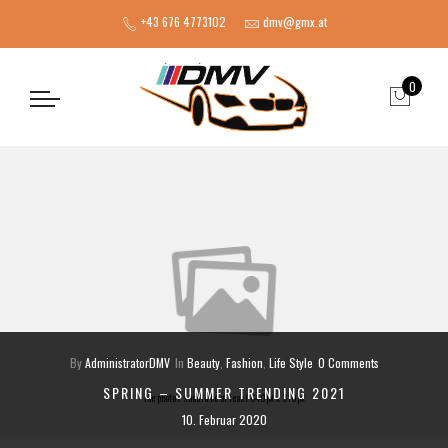
+43 676 4773102
dmv@gmx.at
0
By
AdministratorDMV
In
Beauty
,
Fashion
,
Life Style
0 Comments
SPRING – SUMMER TRENDING 2021
The photos should be at least 640px x 310px
10. Februar 2020