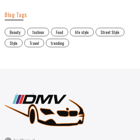
Blog Tags
Beauty
fashion
Food
life style
Street Style
Style
Travel
trending