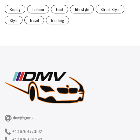
Beauty
fashion
Food
life style
Street Style
Style
Travel
trending
dmv@gmx.at
+43 676 4773102
+43 676 7367193