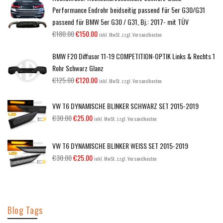
Performance Endrohr beidseitig passend für 5er G30/G31
passend für BMW 5er G30 / G31, Bj.: 2017- mit TÜV
€
180.00
€
150.00
inkl. MwSt. zzgl. Versandkosten
BMW F20 Diffusor 11-19 COMPETITION-OPTIK Links & Rechts 1
Rohr Schwarz Glanz
€
125.00
€
120.00
inkl. MwSt. zzgl. Versandkosten
VW T6 DYNAMISCHE BLINKER SCHWARZ SET 2015-2019
€
30.00
€
25.00
inkl. MwSt. zzgl. Versandkosten
VW T6 DYNAMISCHE BLINKER WEISS SET 2015-2019
€
30.00
€
25.00
inkl. MwSt. zzgl. Versandkosten
Blog Tags