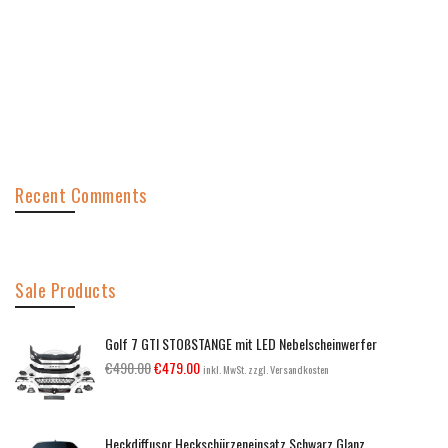
Recent Comments
Sale Products
Golf 7 GTI STOßSTANGE mit LED Nebelscheinwerfer
€
490.00
€
479.00
inkl. MwSt. zzgl. Versandkosten
Heckdiffusor Heckschürzeneinsatz Schwarz Glanz