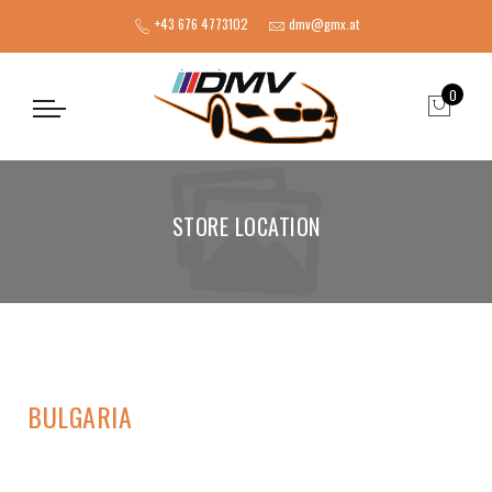
+43 676 4773102
dmv@gmx.at
0
STORE LOCATION
BULGARIA