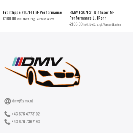
Frontlippe F10/F11 M-Performance
BMW F30/F31 Diffusor M-
Performance L. 1Rohr
€
180.00
inkl. MwSt. zzgl. Versandkosten
€
105.00
inkl. MwSt. zzgl. Versandkosten
dmv@gmx.at
+43 676 4773102
+43 676 7367193