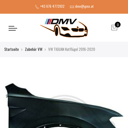
+43 676 4773102
dmv@gmx.at
0
Startseite
Zubehör VW
VW TIGUAN Kotflügel 2016-2020