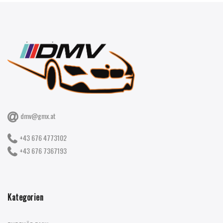
dmv@gmx.at
+43 676 4773102
+43 676 7367193
Kategorien