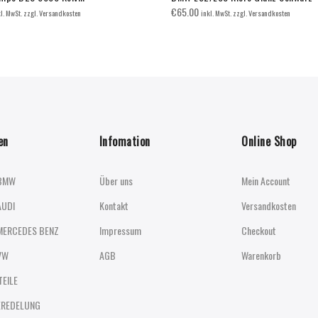
€
65.00
kl. MwSt. zzgl. Versandkosten
inkl. MwSt. zzgl. Versandkosten
en
Infomation
Online Shop
BMW
Über uns
Mein Account
AUDI
Kontakt
Versandkosten
MERCEDES BENZ
Impressum
Checkout
VW
AGB
Warenkorb
TEILE
EREDELUNG