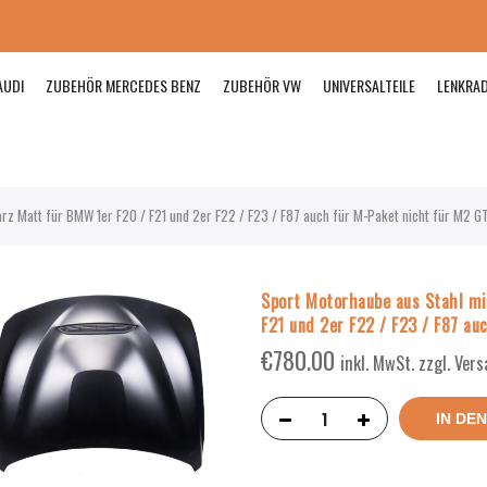
AUDI
ZUBEHÖR MERCEDES BENZ
ZUBEHÖR VW
UNIVERSALTEILE
LENKRA
arz Matt für BMW 1er F20 / F21 und 2er F22 / F23 / F87 auch für M-Paket nicht für M2 G
Sport Motorhaube aus Stahl mi
F21 und 2er F22 / F23 / F87 au
€
780.00
inkl. MwSt. zzgl. Ver
IN DE