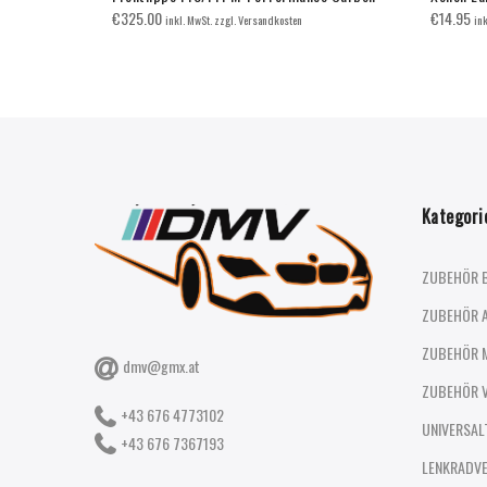
€
325.00
€
14.95
inkl. MwSt. zzgl. Versandkosten
in
Kategori
ZUBEHÖR 
ZUBEHÖR 
ZUBEHÖR 
dmv@gmx.at
ZUBEHÖR 
+43 676 4773102
UNIVERSAL
+43 676 7367193
LENKRADV