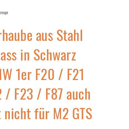
zeuge
rhaube aus Stahl
lass in Schwarz
MW 1er F20 / F21
 / F23 / F87 auch
 nicht für M2 GTS