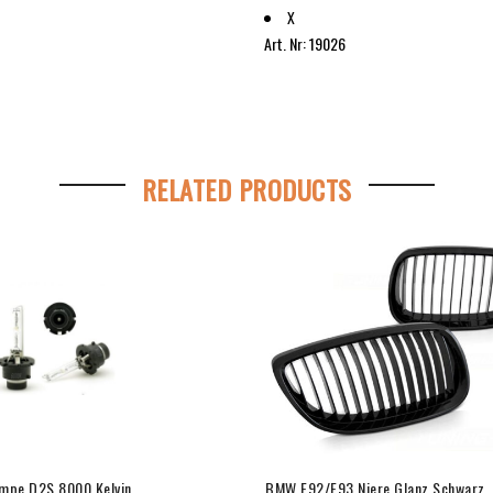
X
Art. Nr: 19026
RELATED PRODUCTS
mpe D2S 8000 Kelvin
BMW E92/E93 Niere Glanz Schwarz