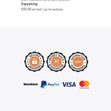
Doppelsteg
€
29.99
inkl. 
€
65.00
inkl. MwSt. zzgl. Versandkosten