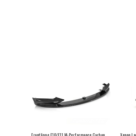
arz
Frontlippe F10/F11 M-Performance Carbon
Xenon La