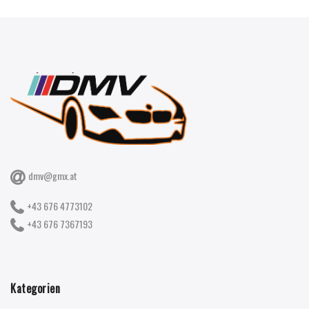
dmv@gmx.at
+43 676 4773102
+43 676 7367193
Kategorien