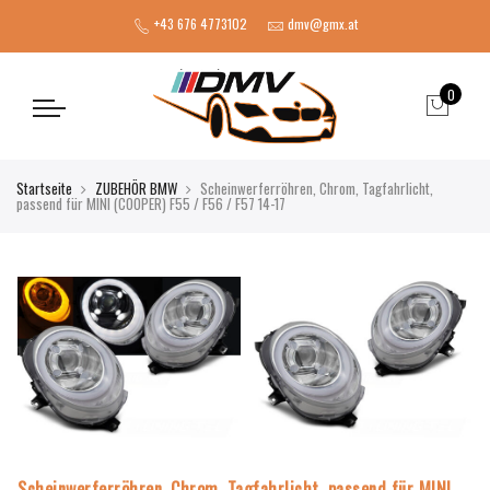
+43 676 4773102
dmv@gmx.at
0
Startseite
ZUBEHÖR BMW
Scheinwerferröhren, Chrom, Tagfahrlicht,
passend für MINI (COOPER) F55 / F56 / F57 14-17
Scheinwerferröhren, Chrom, Tagfahrlicht, passend für MINI