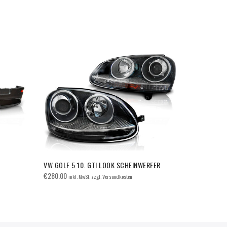
VW GOLF 5 10. GTI LOOK SCHEINWERFER
Nebelschein
Schwarz Gla
€
280.00
inkl. MwSt. zzgl. Versandkosten
€
40.00
inkl. 