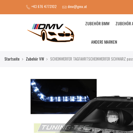
+43 676 4773102
dmv@gmx.at
ZUBEHÖR BMW
ZUBEHÖR 
ANDERE MARKEN
Startseite
Zubehör VW
SCHEINWERFER TAGFAHRTSCHEINWERFER SCHWARZ passe