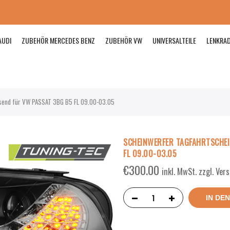
AUDI
ZUBEHÖR MERCEDES BENZ
ZUBEHÖR VW
UNIVERSALTEILE
LENKRA
nd für VW PASSAT 3BG B5 FL 09.00-03.05
SCHEINWERFER TAGFAHRTSCHEI
FL 09.00-03.05
€
300.00
inkl. MwSt. zzgl. Ve
IN DE