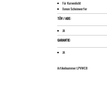
Für Kurvenlicht
Xenon Scheinwerfer
TÜV / ABE:
JA
GARANTIE:
JA
Artikelnummer:LPVWC8