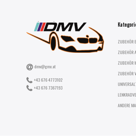
Kategori
ZUBEHÖR 
ZUBEHÖR 
ZUBEHÖR 
dmv@gmx.at
ZUBEHÖR 
+43 676 4773102
UNIVERSAL
+43 676 7367193
LENKRADV
ANDERE MA