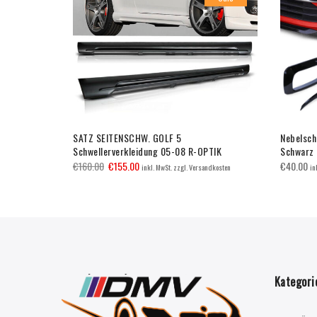
SATZ SEITENSCHW. GOLF 5
Nebelsch
Schwellerverkleidung 05-08 R-OPTIK
Schwarz 
€
160.00
€
155.00
€
40.00
inkl. MwSt. zzgl. Versandkosten
in
Kategori