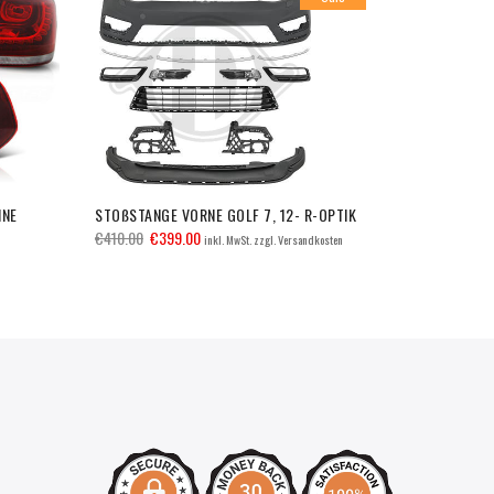
INE
STOßSTANGE VORNE GOLF 7, 12- R-OPTIK
VW Golf 5 G
Neblern
€
410.00
€
399.00
inkl. MwSt. zzgl. Versandkosten
€
269.00
inkl