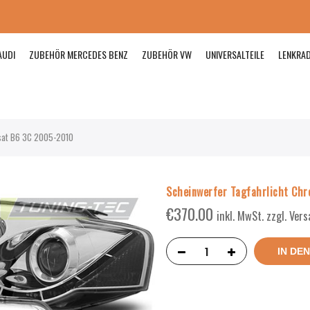
AUDI
ZUBEHÖR MERCEDES BENZ
ZUBEHÖR VW
UNIVERSALTEILE
LENKRA
sat B6 3C 2005-2010
Scheinwerfer Tagfahrlicht Ch
€
370.00
inkl. MwSt. zzgl. Ver
IN DE