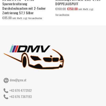
Spurverbreiterung
DOPPELAUSPUFF
Durchstecksystem mit 2-facher
€
160.00
€
150.00
inkl. MwSt. zzgl.
Zentrierung 57,1 Silber
Versandkosten
€
85.00
inkl. MwSt. zzgl. Versandkosten
dmv@gmx.at
+43 676 4773102
+43 676 7367193