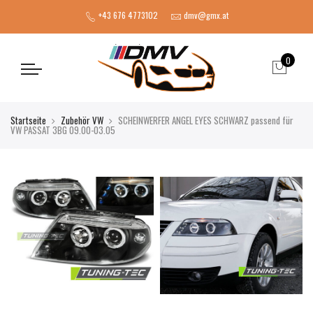
+43 676 4773102
dmv@gmx.at
0
Startseite
Zubehör VW
SCHEINWERFER ANGEL EYES SCHWARZ passend für
VW PASSAT 3BG 09.00-03.05