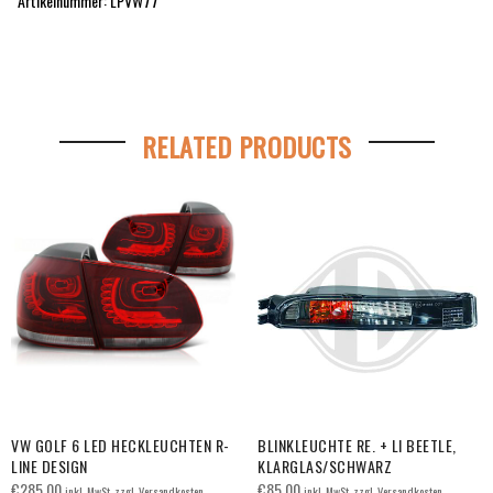
Artikelnummer: LPVW77
RELATED PRODUCTS
VW GOLF 6 LED HECKLEUCHTEN R-
BLINKLEUCHTE RE. + LI BEETLE,
LINE DESIGN
KLARGLAS/SCHWARZ
€
285.00
€
85.00
inkl. MwSt. zzgl. Versandkosten
inkl. MwSt. zzgl. Versandkosten