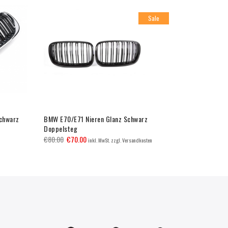
Sale
chwarz
BMW E70/E71 Nieren Glanz Schwarz
BMW F30/F3
Doppelsteg
1Rohr
€
80.00
€
70.00
€
105.00
inkl. MwSt. zzgl. Versandkosten
inkl.