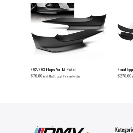
ce Carbon
E92/E93 Flaps Vo. M-Paket
Frontlip
€
70.00
€
270.00
inkl. MwSt. zzgl. Versandkosten
Kategori