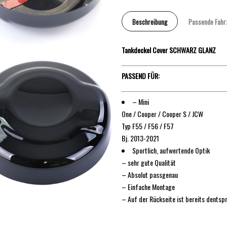
Beschreibung
Passende Fahr
Tankdeckel Cover SCHWARZ GLANZ
PASSEND FÜR:
– Mini
One / Cooper / Cooper S / JCW
Typ F55 / F56 / F57
Bj. 2013-2021
Sportlich, aufwertende Optik
– sehr gute Qualität
– Absolut passgenau
– Einfache Montage
– Auf der Rückseite ist bereits dent