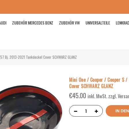
AUDI
ZUBEHÖR MERCEDES BENZ
ZUBEHÖR VW
UNIVERSALTEILE
LENKRA
/ F57 Bj. 2013-2021 Tankdeckel Cover SCHWARZ GLANZ
Mini One / Cooper / Cooper S /
Cover SCHWARZ GLANZ
€
45.00
inkl. MwSt. zzgl. Vers
IN DE