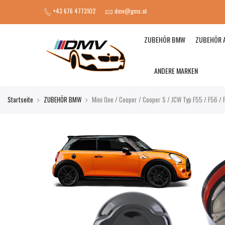
+43 676 4773102
dmv@gmx.at
ZUBEHÖR BMW
ZUBEHÖR 
ANDERE MARKEN
Startseite
ZUBEHÖR BMW
Mini One / Cooper / Cooper S / JCW Typ F55 / F56 