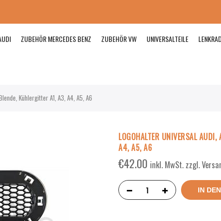
AUDI
ZUBEHÖR MERCEDES BENZ
ZUBEHÖR VW
UNIVERSALTEILE
LENKRA
nde, Kühlergitter A1, A3, A4, A5, A6
LOGOHALTER UNIVERSAL AUDI, A
A4, A5, A6
€
42.00
inkl. MwSt. zzgl. Vers
IN DE