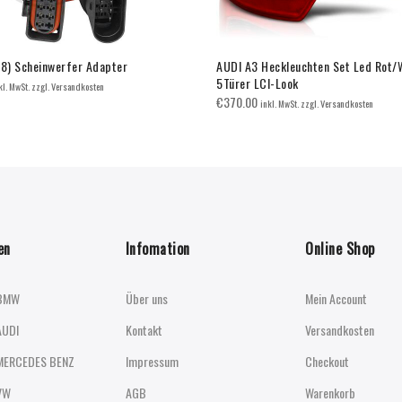
X8) Scheinwerfer Adapter
AUDI A3 Heckleuchten Set Led Rot
5Türer LCI-Look
kl. MwSt. zzgl. Versandkosten
€
370.00
inkl. MwSt. zzgl. Versandkosten
en
Infomation
Online Shop
BMW
Über uns
Mein Account
AUDI
Kontakt
Versandkosten
MERCEDES BENZ
Impressum
Checkout
VW
AGB
Warenkorb