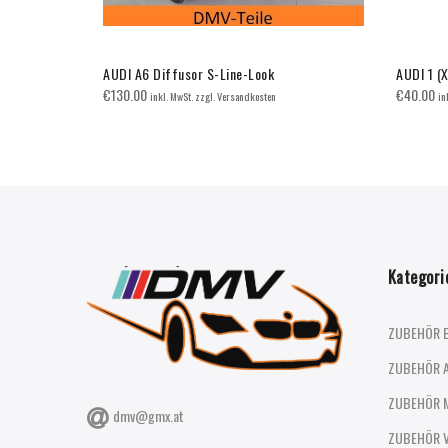
 + Led
AUDI A6 Diffusor S-Line-Look
AUDI 1 (
€
130.00
€
40.00
inkl. MwSt. zzgl. Versandkosten
in
Kategori
ZUBEHÖR 
ZUBEHÖR 
ZUBEHÖR 
dmv@gmx.at
ZUBEHÖR 