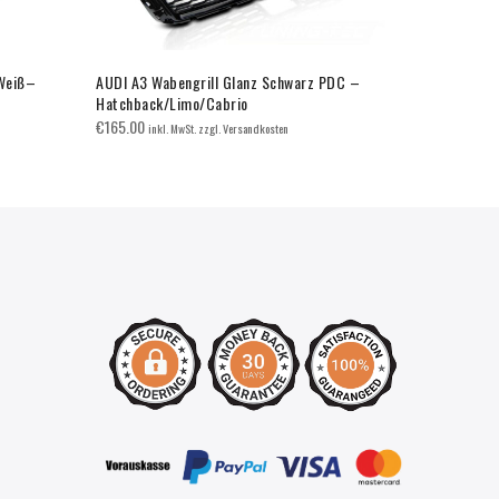
/Weiß–
AUDI A3 Wabengrill Glanz Schwarz PDC –
AUDI A5 Wab
Hatchback/Limo/Cabrio
€
280.00
inkl
€
165.00
inkl. MwSt. zzgl. Versandkosten