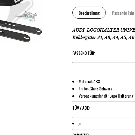
Beschreibung
Passende Fahr
AUDI LOGOHALTER UNIVERS
Kühlergitter A1, A3, A4, A5, A6
PASSEND FÜR:
Material: ABS
Farbe: Glanz Schwarz
Verpackungsinhalt: Logo Halterung
TÜV / ABE:
ja