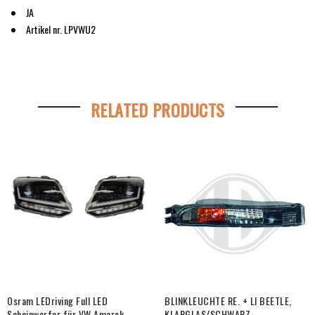
JA
Artikel nr. LPVWU2
RELATED PRODUCTS
Osram LEDriving Full LED
BLINKLEUCHTE RE. + LI BEETLE,
Scheinwerfer für VW Amarok
KLARGLAS/SCHWARZ