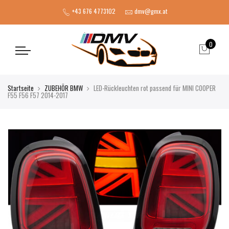
+43 676 4773102
dmv@gmx.at
0
Startseite
ZUBEHÖR BMW
LED-Rückleuchten rot passend für MINI COOPER
F55 F56 F57 2014-2017