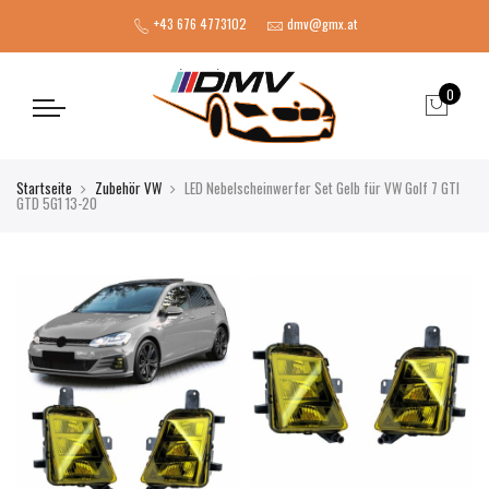
+43 676 4773102
dmv@gmx.at
0
Startseite
Zubehör VW
LED Nebelscheinwerfer Set Gelb für VW Golf 7 GTI
GTD 5G1 13-20