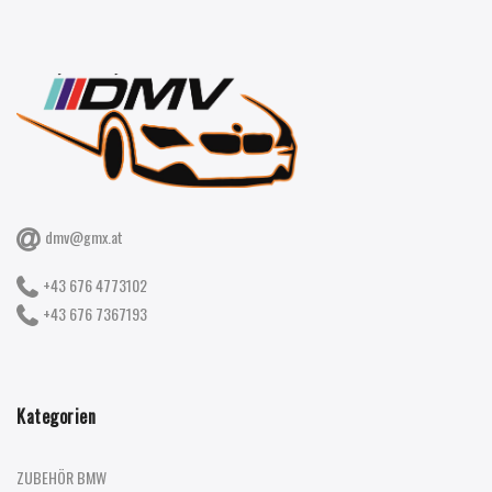
dmv@gmx.at
+43 676 4773102
+43 676 7367193
Kategorien
ZUBEHÖR BMW