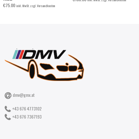
€
75.00
inkl. MwSt. zzgl. Versandkosten
dmv@gmx.at
+43 676 4773102
+43 676 7367193