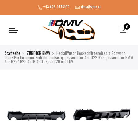
+43 676 4773102
dmv@gmx.at
0
Startseite
ZUBEHÖR BMW
Heckdiffusor Heckschürzeneinsatz Schwarz
Glanz Performance Endrohr beidseitig passend für 4er G22 G23 passend für BMW
4er G22/ G23 420/ 430 , Bj.: 2020 mit TÜV