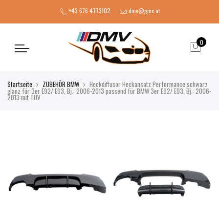
+43 676 4773102
dmv@gmx.at
0
Startseite
ZUBEHÖR BMW
Heckdiffusor Heckansatz Performance schwarz
glanz für 3er E92/ E93, Bj.: 2006-2013 passend für BMW 3er E92/ E93, Bj.: 2006-
2013 mit TÜV