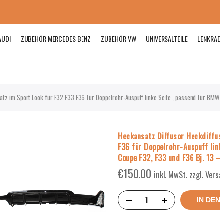
AUDI
ZUBEHÖR MERCEDES BENZ
ZUBEHÖR VW
UNIVERSALTEILE
LENKRA
tz im Sport Look für F32 F33 F36 für Doppelrohr-Auspuff linke Seite , passend für BMW
Heckansatz Diffusor Heckdiffu
F36 für Doppelrohr-Auspuff li
Coupe F32, F33 und F36 Bj. 13 
€
150.00
inkl. MwSt. zzgl. Ver
IN DE