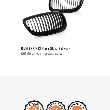
BMW E92/E93 Niere Glanz Schwarz
BMW F30/F3
€
65.00
€
70.00
inkl. MwSt. zzgl. Versandkosten
inkl. 