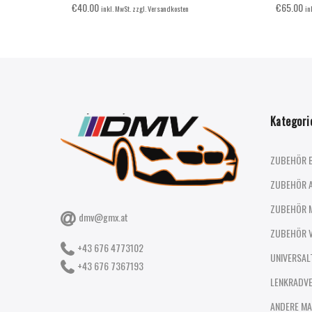
€
40.00
€
65.00
inkl. MwSt. zzgl. Versandkosten
in
Kategori
ZUBEHÖR 
ZUBEHÖR 
ZUBEHÖR 
dmv@gmx.at
ZUBEHÖR 
+43 676 4773102
UNIVERSAL
+43 676 7367193
LENKRADV
ANDERE MA