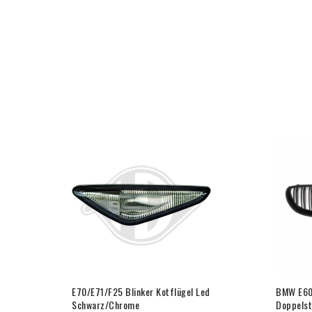
elvin
E70/E71/F25 Blinker Kotflügel Led
BMW E60/
Schwarz/Chrome
Doppels