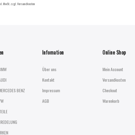
kl. MwSt. zzgl. Versandkosten
en
Infomation
Online Shop
BMW
Über uns
Mein Account
AUDI
Kontakt
Versandkosten
MERCEDES BENZ
Impressum
Checkout
VW
AGB
Warenkorb
TEILE
EREDELUNG
RKEN