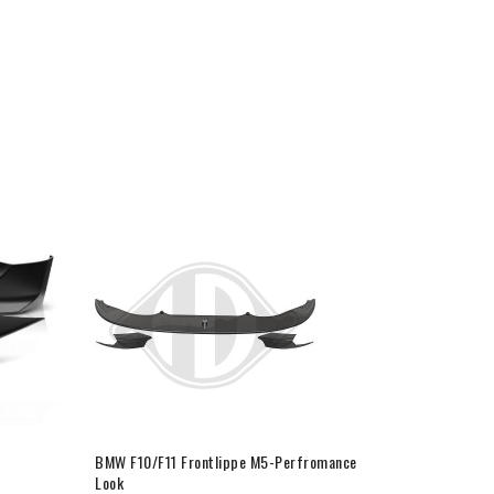
BMW F10/F11 Frontlippe M5-Perfromance
Xenon Lamp
Look
€
14.95
inkl. M