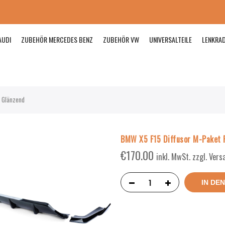
AUDI
ZUBEHÖR MERCEDES BENZ
ZUBEHÖR VW
UNIVERSALTEILE
LENKRA
 Glänzend
BMW X5 F15 Diffusor M-Paket 
€
170.00
inkl. MwSt. zzgl. Ver
IN DE