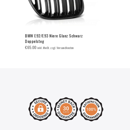
BMW E92/E93 Niere Glanz Schwarz
BMW E60/E6
Doppelsteg
Doppelsteg
€
65.00
€
65.00
inkl. MwSt. zzgl. Versandkosten
inkl. 