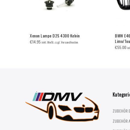
arz
Xenon Lampe D2S 4300 Kelvin
BMW E46 
Limo/Tou
€
14.95
inkl. MwSt. zzgl. Versandkosten
€
55.00
kosten
in
Kategori
ZUBEHÖR 
ZUBEHÖR 