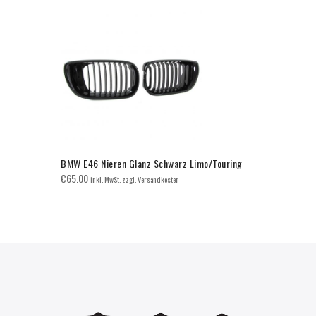
BMW E46 Nieren Glanz Schwarz Limo/Touring
M-Tech Xen
€
65.00
€
29.99
inkl. MwSt. zzgl. Versandkosten
inkl. 