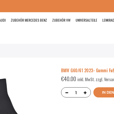
AUDI
ZUBEHÖR MERCEDES BENZ
ZUBEHÖR VW
UNIVERSALTEILE
LENKRA
BMW G60/61 2023- Gummi Fu
€
40.00
inkl. MwSt. zzgl. Vers
IN DE