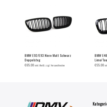
elvin
BMW E92/E93 Niere Matt Schwarz
BMW E46 
Doppelsteg
Limo/Tou
€
65.00
€
55.00
inkl. MwSt. zzgl. Versandkosten
in
Kategori