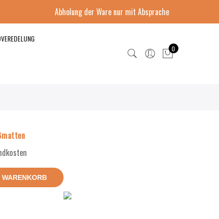
Abholung der Ware nur mit Absprache
DVEREDELUNG
0
ßmatten
andkosten
N WARENKORB