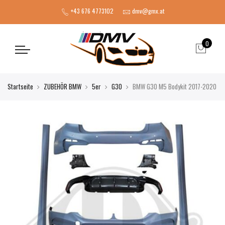
+43 676 4773102
dmv@gmx.at
0
Startseite
ZUBEHÖR BMW
5er
G30
BMW G30 M5 Bodykit 2017-2020