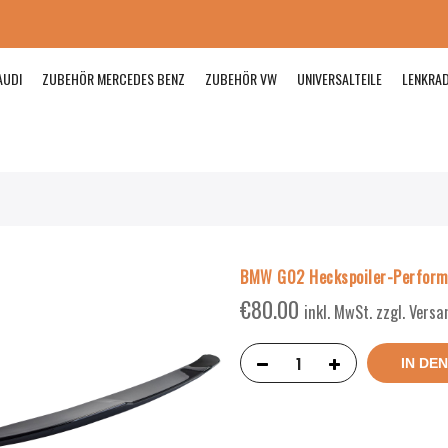
AUDI
ZUBEHÖR MERCEDES BENZ
ZUBEHÖR VW
UNIVERSALTEILE
LENKRA
BMW G02 Heckspoiler-Perform
€
80.00
inkl. MwSt. zzgl. Vers
IN DE