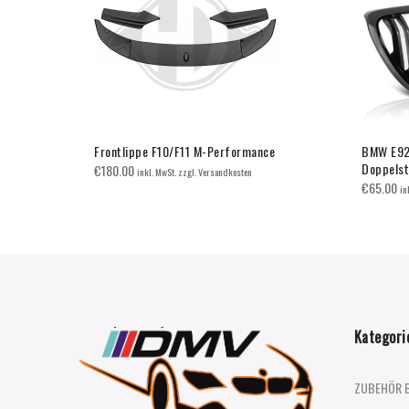
ce Schwarz
Frontlippe F10/F11 M-Performance
BMW E92/
Doppels
€
180.00
inkl. MwSt. zzgl. Versandkosten
€
65.00
in
Kategori
ZUBEHÖR 