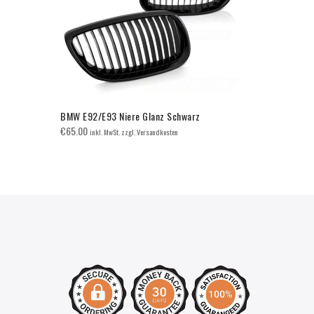
BMW E92/E93 Niere Glanz Schwarz
BMW E92/E9
Doppelsteg
€
65.00
inkl. MwSt. zzgl. Versandkosten
€
65.00
inkl. 