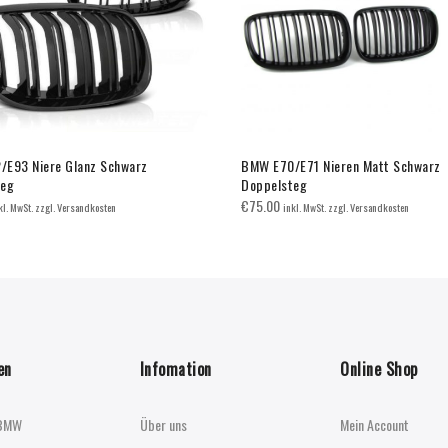
E93 Niere Glanz Schwarz
BMW E70/E71 Nieren Matt Schwarz
teg
Doppelsteg
€
75.00
kl. MwSt. zzgl. Versandkosten
inkl. MwSt. zzgl. Versandkosten
en
Infomation
Online Shop
BMW
Über uns
Mein Account