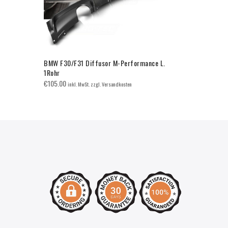
BMW F30/F31 Diffusor M-Performance L.
BMW F30/F3
1Rohr
€
70.00
inkl. 
€
105.00
inkl. MwSt. zzgl. Versandkosten