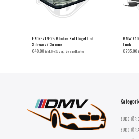
lvin
E70/E71/F25 Blinker Kotflügel Led
BMW F10/
Schwarz/Chrome
Look
€
40.00
€
235.00
inkl. MwSt. zzgl. Versandkosten
Kategori
ZUBEHÖR 
ZUBEHÖR 