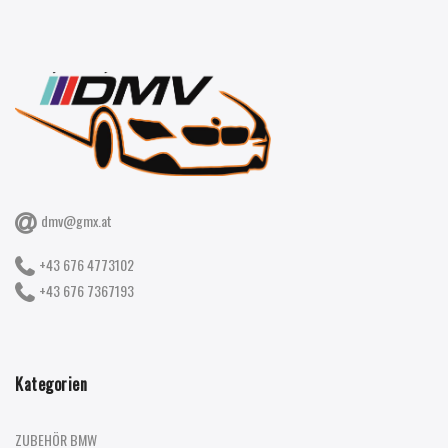
dmv@gmx.at
+43 676 4773102
+43 676 7367193
Kategorien
ZUBEHÖR BMW