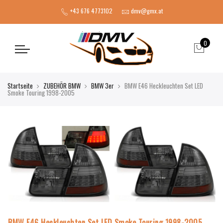
+43 676 4773102
dmv@gmx.at
0
Startseite
ZUBEHÖR BMW
BMW 3er
BMW E46 Heckleuchten Set LED
Smoke Touring 1998-2005
BMW E46 Heckleuchten Set LED Smoke Touring 1998-2005