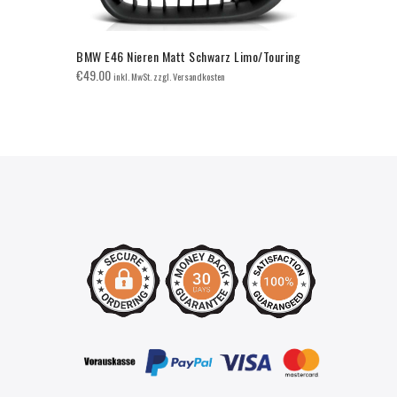
BMW E46 Nieren Matt Schwarz Limo/Touring
E92/E93 Fla
€
49.00
€
70.00
inkl. MwSt. zzgl. Versandkosten
inkl. 