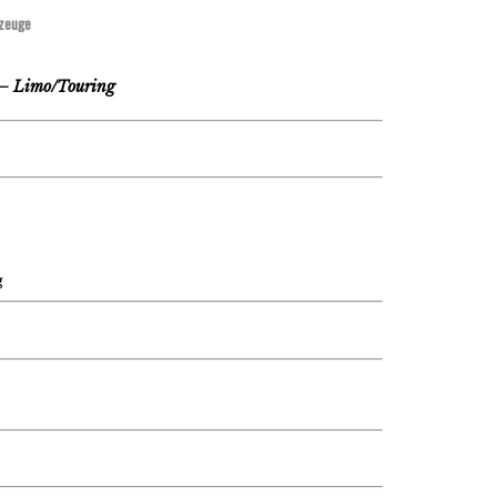
zeuge
– Limo/Touring
g