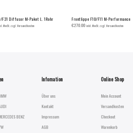
F31 Diffusor M-Paket L. 1Rohr
Frontlippe F10/F11 M-Performance
€
270.00
kl. MwSt. zzgl. Versandkosten
inkl. MwSt. zzgl. Versandkosten
en
Infomation
Online Shop
BMW
Über uns
Mein Account
AUDI
Kontakt
Versandkosten
MERCEDES BENZ
Impressum
Checkout
VW
AGB
Warenkorb