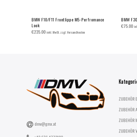
ce
BMW F10/F11 Frontlippe M5-Perfromance
BMW F30/
Look
€
75.00
in
€
235.00
inkl. MwSt. zzgl. Versandkosten
Kategori
ZUBEHÖR 
ZUBEHÖR 
ZUBEHÖR 
dmv@gmx.at
ZUBEHÖR 