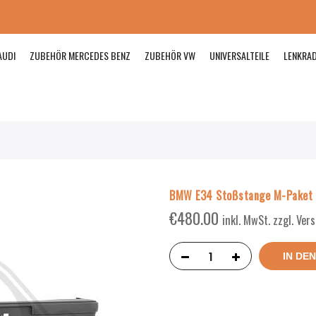
AUDI
ZUBEHÖR MERCEDES BENZ
ZUBEHÖR VW
UNIVERSALTEILE
LENKRA
BMW E34 Stoßstange M-Paket 
€
480.00
inkl. MwSt. zzgl. Ve
IN DE