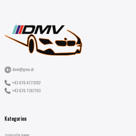
dmv@gmx.at
+43 676 4773102
+43 676 7367193
Kategorien
ZUBEHÖR BMW