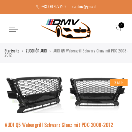
+43 676 4773102
dmv@gmx.at
0
Startseite
ZUBEHÖR AUDI
AUDI Q5 Wabengrill Schwarz Glanz mit PDC 2008-
2012
SALE
AUDI Q5 Wabengrill Schwarz Glanz mit PDC 2008-2012