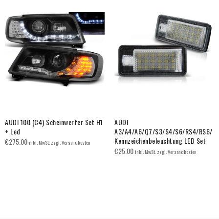
AUDI 100 (C4) Scheinwerfer Set H1
AUDI
+ Led
A3/A4/A6/Q7/S3/S4/S6/RS4/RS6/
Kennzeichenbeleuchtung LED Set
€
275.00
inkl. MwSt. zzgl. Versandkosten
€
25.00
inkl. MwSt. zzgl. Versandkosten