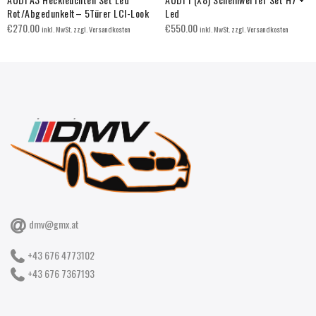
Rot/Abgedunkelt– 5Türer LCI-Look
Led
€
270.00
€
550.00
inkl. MwSt. zzgl. Versandkosten
inkl. MwSt. zzgl. Versandkosten
dmv@gmx.at
+43 676 4773102
+43 676 7367193