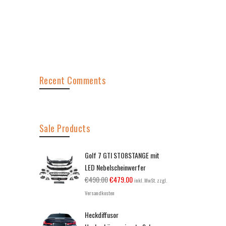
Recent Comments
Sale Products
Golf 7 GTI STOßSTANGE mit
LED Nebelscheinwerfer
€
490.00
€
479.00
inkl. MwSt. zzgl.
Versandkosten
Heckdiffusor