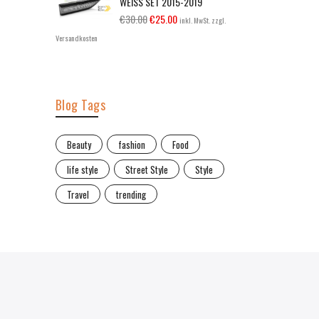
WEISS SET 2015-2019
€
30.00
€
25.00
inkl. MwSt. zzgl.
Versandkosten
Blog Tags
Beauty
fashion
Food
life style
Street Style
Style
Travel
trending