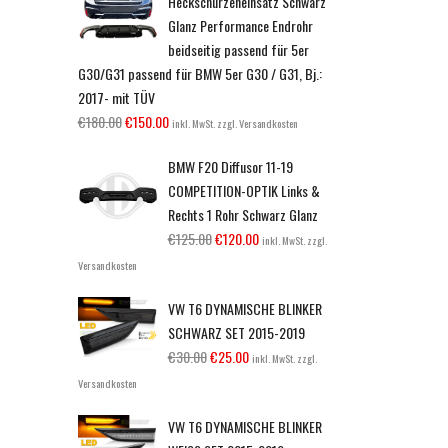
Heckschürzeneinsatz Schwarz
Glanz Performance Endrohr
beidseitig passend für 5er
G30/G31 passend für BMW 5er G30 / G31, Bj.:
2017- mit TÜV
€
180.00
€
150.00
inkl. MwSt. zzgl. Versandkosten
BMW F20 Diffusor 11-19
COMPETITION-OPTIK Links &
Rechts 1 Rohr Schwarz Glanz
€
125.00
€
120.00
inkl. MwSt. zzgl.
Versandkosten
VW T6 DYNAMISCHE BLINKER
SCHWARZ SET 2015-2019
€
30.00
€
25.00
inkl. MwSt. zzgl.
Versandkosten
VW T6 DYNAMISCHE BLINKER