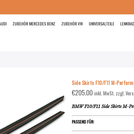
AUDI
ZUBEHÖR MERCEDES BENZ
ZUBEHÖR VW
UNIVERSALTEILE
LENKRA
Side Skirts F10/F11 M-Perform
€
205.00
inkl. MwSt. zzgl. Ve
BMW F10/F11 Side Skirts M-Pe
PASSEND FÜR: