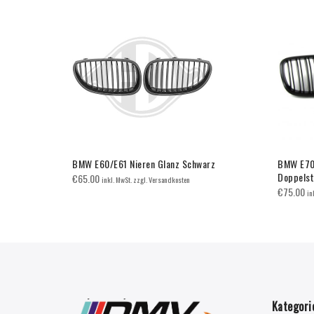
mance L.
BMW E60/E61 Nieren Glanz Schwarz
BMW E70/
Doppels
€
65.00
inkl. MwSt. zzgl. Versandkosten
€
75.00
in
Kategori