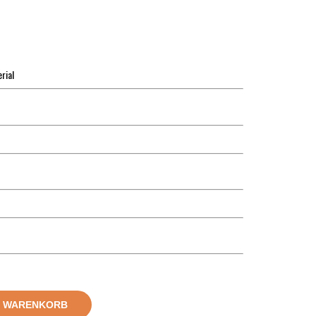
rial
N WARENKORB