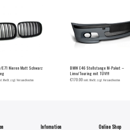
E71 Nieren Matt Schwarz
BMW E46 Stoßstange M-Paket –
teg
Limo/Touring mit TÜV!!!
€
170.00
kl. MwSt. zzgl. Versandkosten
inkl. MwSt. zzgl. Versandkosten
en
Infomation
Online Shop