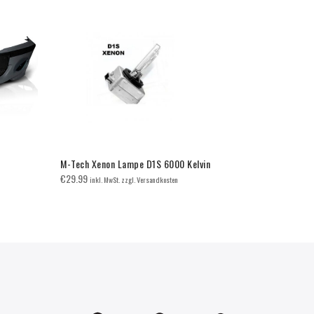
M-Tech Xenon Lampe D1S 6000 Kelvin
Frontlippe 
€
29.99
€
270.00
inkl. MwSt. zzgl. Versandkosten
inkl