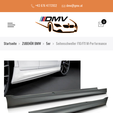
+43 676 4773102
dmv@gmx.at
0
Startseite
ZUBEHÖR BMW
5er
Seitenschweller F10/F11 M-Performance