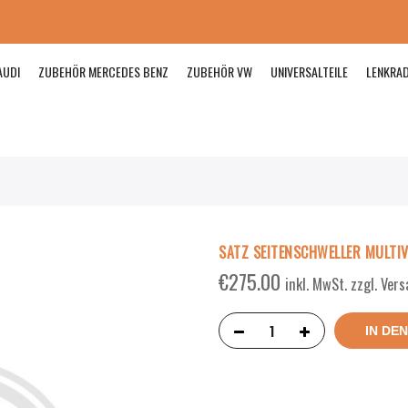
AUDI
ZUBEHÖR MERCEDES BENZ
ZUBEHÖR VW
UNIVERSALTEILE
LENKRA
SATZ SEITENSCHWELLER MULTI
€
275.00
inkl. MwSt. zzgl. Ver
IN DE