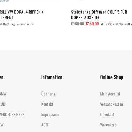
ILL VW BORA, 4 RIPPEN +
Stoßstange Diffuzor GOLF 5 FÜR
ELEMENT
DOPPELAUSPUFF
€
160.00
€
150.00
kl. MwSt. zzgl. Versandkosten
inkl. MwSt. zzgl. Versandko
en
Infomation
Online Shop
BMW
Über uns
Mein Account
AUDI
Kontakt
Versandkosten
MERCEDES BENZ
Impressum
Checkout
VW
AGB
Warenkorb