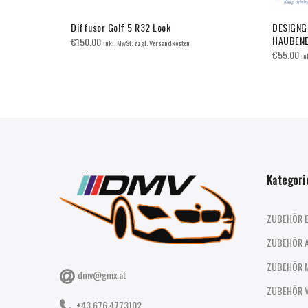
breiterung
Diffusor Golf 5 R32 Look
DESIGNGR
Zentrierung
HAUBEN
€
150.00
inkl. MwSt. zzgl. Versandkosten
€
55.00
in
Kategori
ZUBEHÖR 
ZUBEHÖR 
ZUBEHÖR 
dmv@gmx.at
ZUBEHÖR 
+43 676 4773102