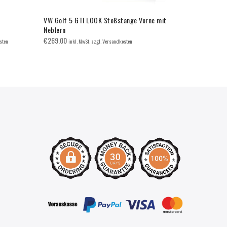
VW Golf 5 GTI LOOK Stoßstange Vorne mit
Nebelschein
Neblern
Schwarz Gla
€
269.00
€
50.00
sten
inkl. MwSt. zzgl. Versandkosten
inkl. 