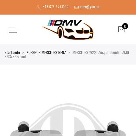
+43 676 4773102
dmv@gmx.at
0
Startseite
ZUBEHÖR MERCEDES BENZ
MERCEDES W221 Auspuffblenden AMG
S63/S65 Look