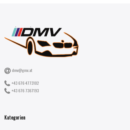
dmv@gmx.at
+43 676 4773102
+43 676 7367193
Kategorien